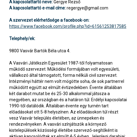
A kapcsolattartó neve:
Gergye Rezső
A kapcsolattartó e-mail címe:
regergye@gmail.com
A szervezet elérhetősége a facebook-on:
https://www.facebook.com/profile.php?id=61561253817585
Telephely/ek:
9800 Vasvár Bartók Béla utca 4.
A Vasvári Játékszín Egyesület 1987-től folyamatosan
működő szervezet. Működési formájában volt egyesületi,
vállalkozó által támogatott, forma nélküli civil szervezet.
Intézményi háttér nem volt mögötte soha, de sok partnerrel
működött együtt az elmúlt évtizedekben. Évente általában
két darabot mutat be és 25-30 alkalommal játssza a
megyében, az országban és a határon túl. Erdélyi kapcsolatai
1990-től datálódik. Általában évente egy turnén tart
előadásokat ott 5-8 helyszínen. Az előadásokon túl részt
vesz Vasvár település életében, az ünnepeken és
rendezvényeken. A vasvári színjátszók a környező
kistelepülések közösségi életébe szervező-segítőként is
aktívan kapcsolódtak az elmúlt 4-5 évben. Jelenlegi darabjai: