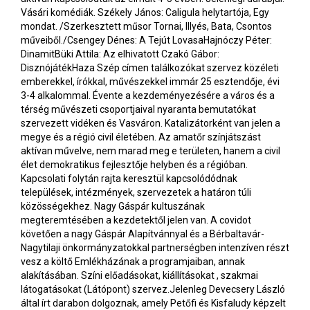
Vásári komédiák. Székely János: Caligula helytartója, Egy
mondat. /Szerkesztett műsor Tornai, Illyés, Bata, Csontos
műveiből./Csengey Dénes: A Tejút LovasaHajnóczy Péter:
DinamitBüki Attila: Az elhivatott Czakó Gábor:
DisznójátékHaza Szép címen találkozókat szervez közéleti
emberekkel, írókkal, művészekkel immár 25 esztendője, évi
3-4 alkalommal. Évente a kezdeményezésére a város és a
térség művészeti csoportjaival nyaranta bemutatókat
szervezett vidéken és Vasváron. Katalizátorként van jelen a
megye és a régió civil életében. Az amatőr színjátszást
aktívan művelve, nem marad meg e területen, hanem a civil
élet demokratikus fejlesztője helyben és a régióban.
Kapcsolati folytán rajta keresztül kapcsolódódnak
települések, intézmények, szervezetek a határon túli
közösségekhez. Nagy Gáspár kultuszának
megteremtésében a kezdetektől jelen van. A covidot
követően a nagy Gáspár Alapítvánnyal és a Bérbaltavár-
Nagytilaji önkormányzatokkal partnerségben intenzíven részt
vesz a költő Emlékházának a programjaiban, annak
alakításában. Színi előadásokat, kiállításokat , szakmai
látogatásokat (Látópont) szervez.Jelenleg Devecsery László
által írt darabon dolgoznak, amely Petőfi és Kisfaludy képzelt