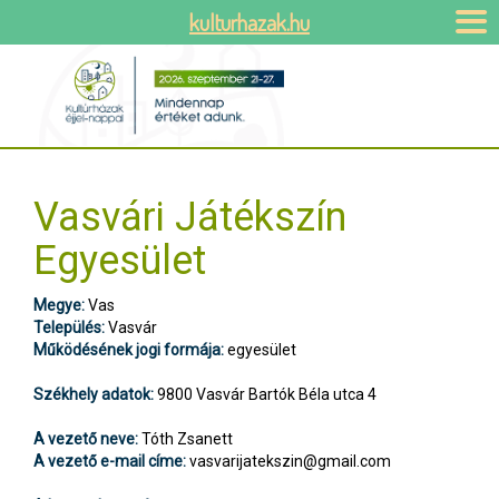
kulturhazak.hu
Vasvári Játékszín
Egyesület
Megye:
Vas
Település:
Vasvár
Működésének jogi formája:
egyesület
Székhely adatok:
9800 Vasvár Bartók Béla utca 4
A vezető neve:
Tóth Zsanett
A vezető e-mail címe:
vasvarijatekszin@gmail.com