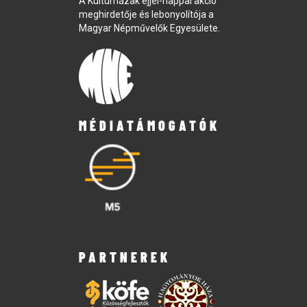
A Kultúrházak éjjel-nappal akció
meghirdetője és lebonyolítója a
Magyar Népművelők Egyesülete.
MÉDIATÁMOGATÓK
PARTNEREK