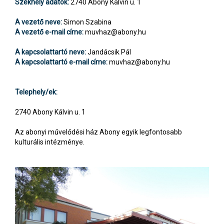
Székhely adatok:
2740 Abony Kálvin u. 1
A vezető neve:
Simon Szabina
A vezető e-mail címe:
muvhaz@abony.hu
A kapcsolattartó neve:
Jandácsik Pál
A kapcsolattartó e-mail címe:
muvhaz@abony.hu
Telephely/ek:
2740 Abony Kálvin u. 1
Az abonyi művelődési ház Abony egyik legfontosabb
kulturális intézménye.