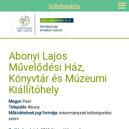
kulturhazak.hu
Abonyi Lajos
Művelődési Ház,
Könyvtár és Múzeumi
Kiállítóhely
Megye:
Pest
Település:
Abony
Működésének jogi formája:
önkormányzati költségvetési
szerv