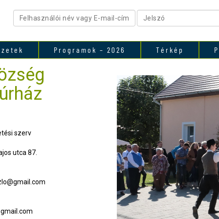
ezetek
Programok – 2026
Térkép
P
Község
úrház
tési szerv
jos utca 87.
szlo@gmail.com
@gmail.com