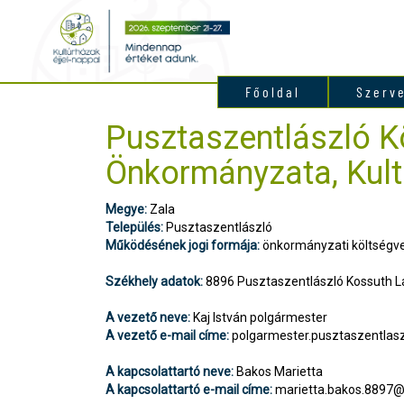
Főoldal
Szerv
Pusztaszentlászló 
Önkormányzata, Kult
Megye:
Zala
Település:
Pusztaszentlászló
Működésének jogi formája:
önkormányzati költségve
Székhely adatok:
8896 Pusztaszentlászló Kossuth La
A vezető neve:
Kaj István polgármester
A vezető e-mail címe:
polgarmester.pusztaszentla
A kapcsolattartó neve:
Bakos Marietta
A kapcsolattartó e-mail címe:
marietta.bakos.8897