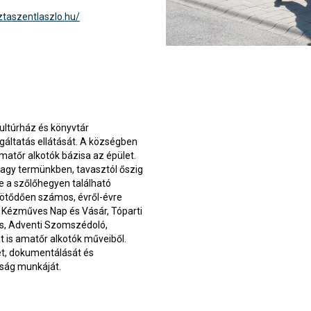
ztaszentlaszlo.hu/
ltúrház és könyvtár
gáltatás ellátását. A községben
matőr alkotók bázisa az épület.
agy termünkben, tavasztól őszig
tve a szőlőhegyen található
kötődően számos, évről-évre
 Kézműves Nap és Vásár, Tóparti
ás, Adventi Szomszédoló,
t is amatőr alkotók műveiből.
sét, dokumentálását és
tság munkáját.