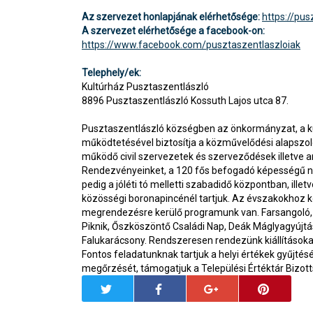
Az szervezet honlapjának elérhetősége:
https://pus
A szervezet elérhetősége a facebook-on:
https://www.facebook.com/pusztaszentlaszloiak
Telephely/ek:
Kultúrház Pusztaszentlászló
8896 Pusztaszentlászló Kossuth Lajos utca 87.
Pusztaszentlászló községben az önkormányzat, a ku
működtetésével biztosítja a közművelődési alapszol
működő civil szervezetek és szerveződések illetve a
Rendezvényeinket, a 120 fős befogadó képességű n
pedig a jóléti tó melletti szabadidő központban, ille
közösségi boronapincénél tartjuk. Az évszakokhoz 
megrendezésre kerülő programunk van. Farsangoló,
Piknik, Őszköszöntő Családi Nap, Deák Máglyagyújt
Falukarácsony. Rendszeresen rendezünk kiállításoka
Fontos feladatunknak tartjuk a helyi értékek gyűjté
megőrzését, támogatjuk a Települési Értéktár Bizot