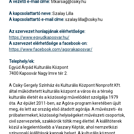
A vezető e-mail címe:
titkarsag@csiky.hu
A kapcsolattartó neve:
Szalay Lilla
A kapcsolattartó e-mail címe:
szalay.lilla@csiky.hu
Az szervezet honlapjának elérhetősége:
https://www.egyudkaposvar.hu/
A szervezet elérhetősége a facebook-on:
https://www.facebook.com/agorakaposvar/
Telephely/ek:
Együd Árpád Kulturális Központ
7400 Kaposvár Nagy Imre tér 2.
A Csiky Gergely Színház és Kulturális Központ Nonprofit Kft.
által működtetett kulturális központ a város és a térség
kulturális életét és a közösségi művelődést szolgálja 1979
óta. Az épület 2011-ben, az Agóra-program keretében újult
meg, és lett az ország első átadott agórája. A művészeti- és
próbatermeket, közösségi helyiségeket művészeti csoportok,
civil szervezetek, szakkörök töltik meg élettel. A kiállítóterek
közül a legjelentősebb a Vaszary Képtár, ahol nemzetközi
színvonalú kiállítások kapnak helyet. A kulturális központ