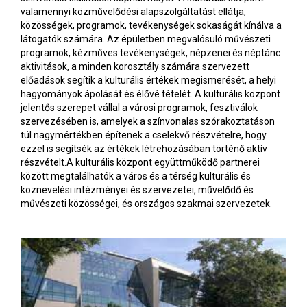
valamennyi közművelődési alapszolgáltatást ellátja,
közösségek, programok, tevékenységek sokaságát kínálva a
látogatók számára. Az épületben megvalósuló művészeti
programok, kézműves tevékenységek, népzenei és néptánc
aktivitások, a minden korosztály számára szervezett
előadások segítik a kulturális értékek megismerését, a helyi
hagyományok ápolását és élővé tételét. A kulturális központ
jelentős szerepet vállal a városi programok, fesztiválok
szervezésében is, amelyek a színvonalas szórakoztatáson
túl nagymértékben építenek a cselekvő részvételre, hogy
ezzel is segítsék az értékek létrehozásában történő aktív
részvételt.A kulturális központ együttműködő partnerei
között megtalálhatók a város és a térség kulturális és
köznevelési intézményei és szervezetei, művelődő és
művészeti közösségei, és országos szakmai szervezetek.