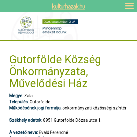
kulturhazak.hu
Gutorfölde Község
Önkormányzata,
Művelődési Ház
Megye:
Zala
Település:
Gutorfölde
Működésének jogi formája:
önkormányzati közösségi színtér
Székhely adatok:
8951 Gutorfölde Dózsa utca 1.
A vezető neve:
Évald Ferencné