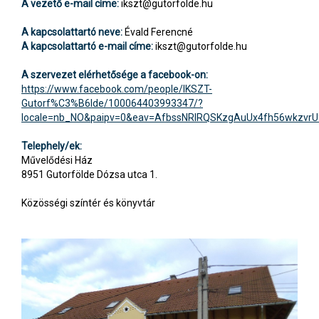
A vezető e-mail címe:
ikszt@gutorfolde.hu
A kapcsolattartó neve:
Évald Ferencné
A kapcsolattartó e-mail címe:
ikszt@gutorfolde.hu
A szervezet elérhetősége a facebook-on:
https://www.facebook.com/people/IKSZT-
Gutorf%C3%B6lde/100064403993347/?
locale=nb_NO&paipv=0&eav=AfbssNRlRQSKzgAuUx4fh56wkzvrU
Telephely/ek:
Művelődési Ház
8951 Gutorfölde Dózsa utca 1.
Közösségi színtér és könyvtár