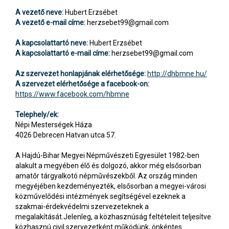
A vezető neve:
Hubert Erzsébet
A vezető e-mail címe:
herzsebet99@gmail.com
A kapcsolattartó neve:
Hubert Erzsébet
A kapcsolattartó e-mail címe:
herzsebet99@gmail.com
Az szervezet honlapjának elérhetősége:
http://dhbmne.hu/
A szervezet elérhetősége a facebook-on:
https://www.facebook.com/hbmne
Telephely/ek:
Népi Mesterségek Háza
4026 Debrecen Hatvan utca 57.
A Hajdú-Bihar Megyei Népművészeti Egyesület 1982-ben
alakult a megyében élő és dolgozó, akkor még elsősorban
amatőr tárgyalkotó népművészekből. Az ország minden
megyéjében kezdeményezték, elsősorban a megyei-városi
közművelődési intézmények segítségével ezeknek a
szakmai-érdekvédelmi szervezeteknek a
megalakítását.Jelenleg, a közhasznúság feltételeit teljesítve
közhasznú civil szervezetként működünk, önkéntes