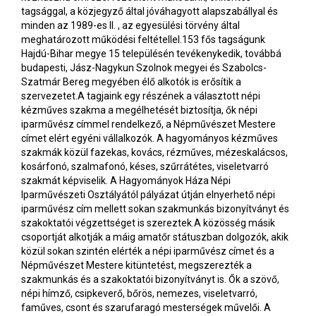
tagsággal, a közjegyző által jóváhagyott alapszabállyal és
minden az 1989-es II. , az egyesülési törvény által
meghatározott működési feltétellel.153 fős tagságunk
Hajdú-Bihar megye 15 településén tevékenykedik, továbbá
budapesti, Jász-Nagykun Szolnok megyei és Szabolcs-
Szatmár Bereg megyében élő alkotók is erősítik a
szervezetet.A tagjaink egy részének a választott népi
kézműves szakma a megélhetését biztosítja, ők népi
iparművész címmel rendelkező, a Népművészet Mestere
címet elért egyéni vállalkozók. A hagyományos kézműves
szakmák közül fazekas, kovács, rézműves, mézeskalácsos,
kosárfonó, szalmafonó, késes, szűrrátétes, viseletvarró
szakmát képviselik. A Hagyományok Háza Népi
Iparművészeti Osztályától pályázat útján elnyerhető népi
iparművész cím mellett sokan szakmunkás bizonyítványt és
szakoktatói végzettséget is szereztek.A közösség másik
csoportját alkotják a máig amatőr státuszban dolgozók, akik
közül sokan szintén elérték a népi iparművész címet és a
Népművészet Mestere kitüntetést, megszerezték a
szakmunkás és a szakoktatói bizonyítványt is. Ők a szövő,
népi hímző, csipkeverő, bőrös, nemezes, viseletvarró,
faműves, csont és szarufaragó mesterségek művelői. A