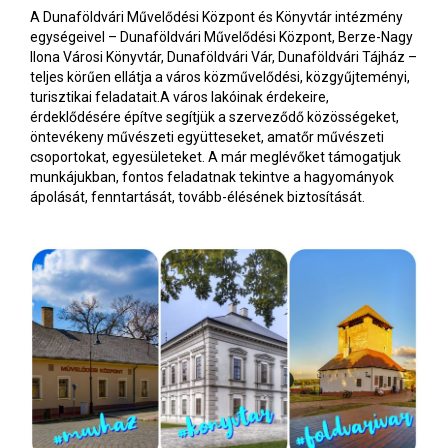
A Dunaföldvári Művelődési Központ és Könyvtár intézmény
egységeivel – Dunaföldvári Művelődési Központ, Berze-Nagy
Ilona Városi Könyvtár, Dunaföldvári Vár, Dunaföldvári Tájház –
teljes körűen ellátja a város közművelődési, közgyűjteményi,
turisztikai feladatait.A város lakóinak érdekeire,
érdeklődésére építve segítjük a szerveződő közösségeket,
öntevékeny művészeti együtteseket, amatőr művészeti
csoportokat, egyesületeket. A már meglévőket támogatjuk
munkájukban, fontos feladatnak tekintve a hagyományok
ápolását, fenntartását, tovább-élésének biztosítását.