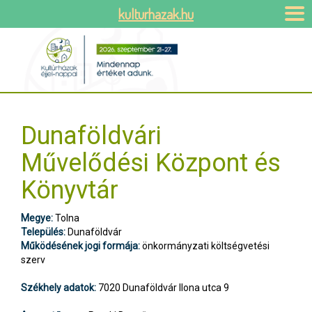
kulturhazak.hu
Dunaföldvári
Művelődési Központ és
Könyvtár
Megye:
Tolna
Település:
Dunaföldvár
Működésének jogi formája:
önkormányzati költségvetési
szerv
Székhely adatok:
7020 Dunaföldvár Ilona utca 9