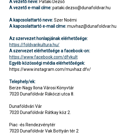
A vezető neve:
Pataki Dezső
A vezető e-mail címe:
pataki.dezso@dunafoldvar.hu
A kapcsolattartó neve:
Szer Noémi
A kapcsolattartó e-mail címe:
muvhaz@dunafoldvar.hu
Az szervezet honlapjának elérhetősége:
https://foldvarikultura.hu/
A szervezet elérhetősége a facebook-on:
https://www.facebook.com/dfvkult
Egyéb közösségi média elérhetőségek:
https://www.instagram.com/muvhaz.dfv/
Telephely/ek:
Berze-Nagy Ilona Városi Könyvtár
7020 Dunaföldvár Rákóczi utca 8.
Dunaföldvári Vár
7020 Dunaföldvár Rátkay köz 2.
Piac -és Rendezvénytér
7020 Dunaföldvár Vak Bottyán tér 2