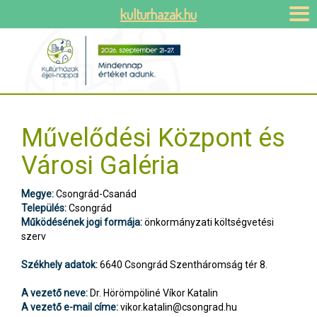
kulturhazak.hu
Művelődési Központ és
Városi Galéria
Megye:
Csongrád-Csanád
Település:
Csongrád
Működésének jogi formája:
önkormányzati költségvetési
szerv
Székhely adatok:
6640 Csongrád Szentháromság tér 8.
A vezető neve:
Dr. Hörömpöliné Víkor Katalin
A vezető e-mail címe:
vikor.katalin@csongrad.hu