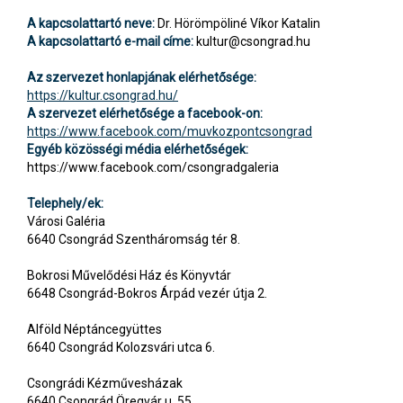
A kapcsolattartó neve:
Dr. Hörömpöliné Víkor Katalin
A kapcsolattartó e-mail címe:
kultur@csongrad.hu
Az szervezet honlapjának elérhetősége:
https://kultur.csongrad.hu/
A szervezet elérhetősége a facebook-on:
https://www.facebook.com/muvkozpontcsongrad
Egyéb közösségi média elérhetőségek:
https://www.facebook.com/csongradgaleria
Telephely/ek:
Városi Galéria
6640 Csongrád Szentháromság tér 8.
Bokrosi Művelődési Ház és Könyvtár
6648 Csongrád-Bokros Árpád vezér útja 2.
Alföld Néptáncegyüttes
6640 Csongrád Kolozsvári utca 6.
Csongrádi Kézművesházak
6640 Csongrád Öregvár u. 55.