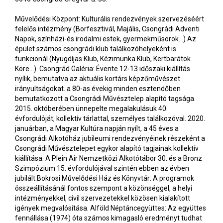
Művelődési Központ: Kulturális rendezvények szervezéséért
felelős intézmény (Borfesztivál, Majális, Csongrádi Adventi
Napok, színházi-és irodalmi estek, gyermekműsorok...) Az
épület számos csongrádi klub találkozóhelyeként is
funkcionál (Nyugdíjas Klub, Kézimunka Klub, Kertbarátok
Köre...). Csongrád Galéria: Évente 12-13 időszaki kiállítás
nyílik, bemutatva az aktuális kortárs képzőművészet
irányultságokat. a 80-as évekig minden esztendőben
bemutatkozott a Csongrádi Művésztelep alapító tagsága.
2015. októberében ünnepelte megalakulásuk 40.
évfordulóját, kollektív tárlattal, személyes találkozóval. 2020.
januárban, a Magyar Kultúra napján nyílt, a 45 éves a
Csongrádi Alkotóház jubileumi rendezvényéinek részeként a
Csongrádi Művésztelepet egykor alapító tagjainak kollektív
kiállítása. A Plein Air Nemzetközi Alkotótábor 30. és a Bronz
Szimpózium 15. évfordulójával szintén ebben az évben
jubilált.Bokrosi Művelődési Ház és Könyvtár: A programok
összeállításánál fontos szempont a közönséggel, a helyi
intézményekkel, civil szervezetekkel közösen kialakított
igények megvalósítása. Alföld Néptáncegyüttes: Az együttes
fennállása (1974) óta számos kimagasló eredményt tudhat