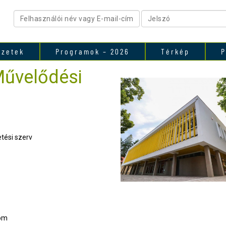
ezetek
Programok – 2026
Térkép
P
Művelődési
tési szerv
com