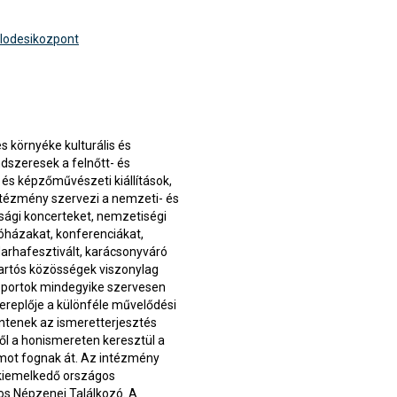
lodesikozpont
 környéke kulturális és
dszeresek a felnőtt- és
és képzőművészeti kiállítások,
intézmény szervezi a nemzeti- és
sági koncerteket, nemzetiségi
óházakat, konferenciákat,
Marhafesztivált, karácsonyváró
tartós közösségek viszonylag
oportok mindegyike szervesen
zereplője a különféle művelődési
lentenek az ismeretterjesztés
l a honismereten keresztül a
umot fognak át. Az intézmény
 kiemelkedő országos
os Népzenei Találkozó. A