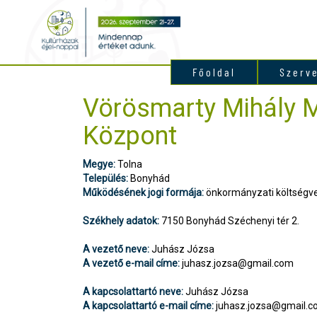
Főoldal
Szerv
Vörösmarty Mihály 
Központ
Megye:
Tolna
Település:
Bonyhád
Működésének jogi formája:
önkormányzati költségve
Székhely adatok:
7150 Bonyhád Széchenyi tér 2.
A vezető neve:
Juhász Józsa
A vezető e-mail címe:
juhasz.jozsa@gmail.com
A kapcsolattartó neve:
Juhász Józsa
A kapcsolattartó e-mail címe:
juhasz.jozsa@gmail.