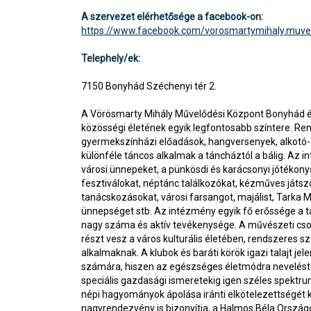
A szervezet elérhetősége a facebook-on:
https://www.facebook.com/vorosmartymihaly.muve
Telephely/ek:
7150 Bonyhád Széchenyi tér 2.
A Vörösmarty Mihály Művelődési Központ Bonyhád és
közösségi életének egyik legfontosabb színtere. Ren
gyermekszínházi előadások, hangversenyek, alkotó- 
különféle táncos alkalmak a táncháztól a bálig. Az 
városi ünnepeket, a pünkösdi és karácsonyi jótékony
fesztiválokat, néptánc találkozókat, kézműves játsz
tanácskozásokat, városi farsangot, majálist, Tarka 
ünnepséget stb. Az intézmény egyik fő erőssége a 
nagy száma és aktív tevékenysége. A művészeti cs
részt vesz a város kulturális életében, rendszeres s
alkalmaknak. A klubok és baráti körök igazi talajt je
számára, hiszen az egészséges életmódra neveléstő
speciális gazdasági ismeretekig igen széles spektr
népi hagyományok ápolása iránti elkötelezettségét
nagyrendezvény is bizonyítja, a Halmos Béla Ország