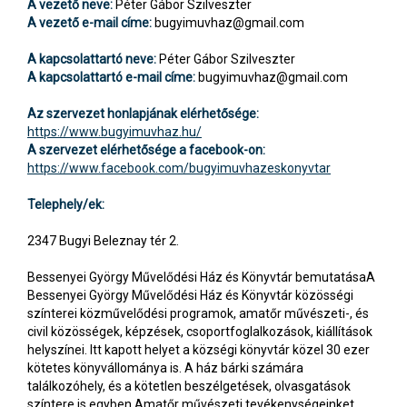
A vezető neve:
Péter Gábor Szilveszter
A vezető e-mail címe:
bugyimuvhaz@gmail.com
A kapcsolattartó neve:
Péter Gábor Szilveszter
A kapcsolattartó e-mail címe:
bugyimuvhaz@gmail.com
Az szervezet honlapjának elérhetősége:
https://www.bugyimuvhaz.hu/
A szervezet elérhetősége a facebook-on:
https://www.facebook.com/bugyimuvhazeskonyvtar
Telephely/ek:
2347 Bugyi Beleznay tér 2.
Bessenyei György Művelődési Ház és Könyvtár bemutatásaA
Bessenyei György Művelődési Ház és Könyvtár közösségi
színterei közművelődési programok, amatőr művészeti-, és
civil közösségek, képzések, csoportfoglalkozások, kiállítások
helyszínei. Itt kapott helyet a községi könyvtár közel 30 ezer
kötetes könyvállománya is. A ház bárki számára
találkozóhely, és a kötetlen beszélgetések, olvasgatások
színtere is egyben.Amatőr művészeti tevékenységeinket