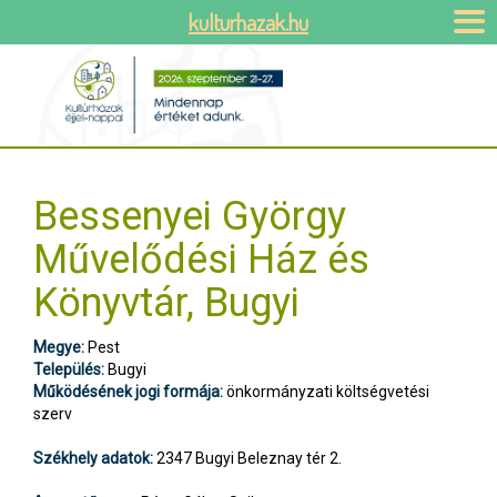
kulturhazak.hu
Bessenyei György
Művelődési Ház és
Könyvtár, Bugyi
Megye:
Pest
Település:
Bugyi
Működésének jogi formája:
önkormányzati költségvetési
szerv
Székhely adatok:
2347 Bugyi Beleznay tér 2.