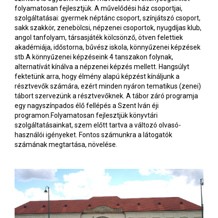
folyamatosan fejlesztjük. A művelődési ház csoportjai,
szolgáltatásai: gyermek néptánc csoport, színjátszó csoport,
sakk szakkör, zenebölcsi, népzenei csoportok, nyugdíjas klub,
angol tanfolyam, társasjáték kölcsönző, ötven felettiek
akadémiája, időstorna, bűvész iskola, könnyűzenei képzések
stb.A könnyűzenei képzéseink 4 tanszakon folynak,
alternatívát kínálva a népzenei képzés mellett. Hangsúlyt
fektetünk arra, hogy élmény alapú képzést kínáljunk a
résztvevők számára, ezért minden nyáron tematikus (zenei)
tábort szervezünk a résztvevőknek. A tábor záró programja
egy nagyszínpados élő fellépés a Szent Iván éji
programon.Folyamatosan fejlesztjük könyvtári
szolgáltatásainkat, szem előtt tartva a változó olvasó-
használói igényeket. Fontos számunkra a látogatók
számának megtartása, növelése.