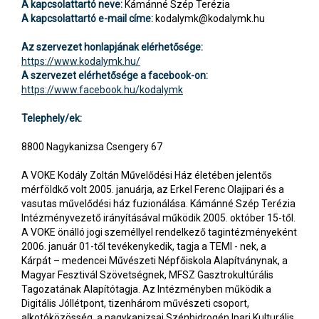
A kapcsolattartó neve:
Kámánné Szép Terézia
A kapcsolattartó e-mail címe:
kodalymk@kodalymk.hu
Az szervezet honlapjának elérhetősége:
https://www.kodalymk.hu/
A szervezet elérhetősége a facebook-on:
https://www.facebook.hu/kodalymk
Telephely/ek:
8800 Nagykanizsa Csengery 67
A VOKE Kodály Zoltán Művelődési Ház életében jelentős
mérföldkő volt 2005. januárja, az Erkel Ferenc Olajipari és a
vasutas művelődési ház fuzionálása. Kámánné Szép Terézia
Intézményvezető irányításával működik 2005. október 15-től.
A VOKE önálló jogi személlyel rendelkező tagintézményeként
2006. január 01-től tevékenykedik, tagja a TEMI - nek, a
Kárpát – medencei Művészeti Népfőiskola Alapítványnak, a
Magyar Fesztivál Szövetségnek, MFSZ Gasztrokultúrális
Tagozatának Alapítótagja. Az Intézményben működik a
Digitális Jóllétpont, tizenhárom művészeti csoport,
alkotóközösség, a nagykanizsai Szénhidrogén Ipari Kulturális