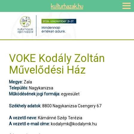
kulturhazak.hu
VOKE Kodály Zoltán
Művelődési Ház
Megye:
Zala
Település:
Nagykanizsa
Működésének jogi formája:
egyesület
Székhely adatok:
8800 Nagykanizsa Csengery 67
A vezető neve:
Kámánné Szép Terézia
A vezető e-mail címe:
kodalymk@kodalymk.hu