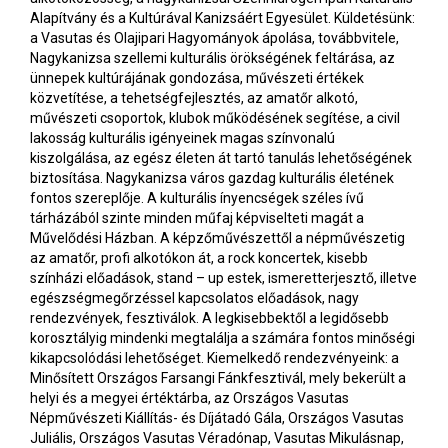
Alapítvány és a Kultúrával Kanizsáért Egyesület. Küldetésünk:
a Vasutas és Olajipari Hagyományok ápolása, továbbvitele,
Nagykanizsa szellemi kulturális örökségének feltárása, az
ünnepek kultúrájának gondozása, művészeti értékek
közvetítése, a tehetségfejlesztés, az amatőr alkotó,
művészeti csoportok, klubok működésének segítése, a civil
lakosság kulturális igényeinek magas színvonalú
kiszolgálása, az egész életen át tartó tanulás lehetőségének
biztosítása. Nagykanizsa város gazdag kulturális életének
fontos szereplője. A kulturális ínyencségek széles ívű
tárházából szinte minden műfaj képviselteti magát a
Művelődési Házban. A képzőművészettől a népművészetig
az amatőr, profi alkotókon át, a rock koncertek, kisebb
színházi előadások, stand – up estek, ismeretterjesztő, illetve
egészségmegőrzéssel kapcsolatos előadások, nagy
rendezvények, fesztiválok. A legkisebbektől a legidősebb
korosztályig mindenki megtalálja a számára fontos minőségi
kikapcsolódási lehetőséget. Kiemelkedő rendezvényeink: a
Minősített Országos Farsangi Fánkfesztivál, mely bekerült a
helyi és a megyei értéktárba, az Országos Vasutas
Népművészeti Kiállítás- és Díjátadó Gála, Országos Vasutas
Juliális, Országos Vasutas Véradónap, Vasutas Mikulásnap,