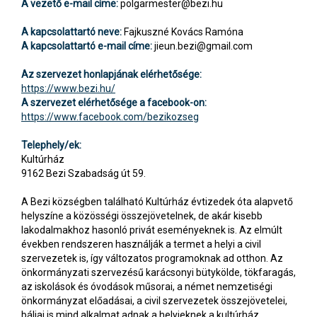
A vezető e-mail címe:
polgarmester@bezi.hu
A kapcsolattartó neve:
Fajkuszné Kovács Ramóna
A kapcsolattartó e-mail címe:
jieun.bezi@gmail.com
Az szervezet honlapjának elérhetősége:
https://www.bezi.hu/
A szervezet elérhetősége a facebook-on:
https://www.facebook.com/bezikozseg
Telephely/ek:
Kultúrház
9162 Bezi Szabadság út 59.
A Bezi községben található Kultúrház évtizedek óta alapvető
helyszíne a közösségi összejövetelnek, de akár kisebb
lakodalmakhoz hasonló privát eseményeknek is. Az elmúlt
években rendszeren használják a termet a helyi a civil
szervezetek is, így változatos programoknak ad otthon. Az
önkormányzati szervezésű karácsonyi bütykölde, tökfaragás,
az iskolások és óvodások műsorai, a német nemzetiségi
önkormányzat előadásai, a civil szervezetek összejövetelei,
báljai is mind alkalmat adnak a helyieknek a kultúrház