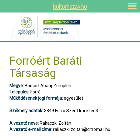
kulturhazak.hu
Forróért Baráti
Társaság
Megye:
Borsod-Abaúj-Zemplén
Település:
Forró
Működésének jogi formája:
egyesület
Székhely adatok:
3849 Forró Szent Imre tér 3.
A vezető neve:
Rakaczki Zoltán
A vezető e-mail címe:
rakaczki.zoltan@citromail.hu