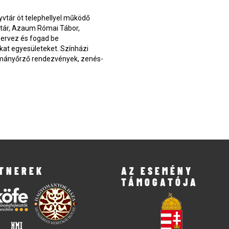
yvtár öt telephellyel működő
vtár, Azaum Római Tábor,
zervez és fogad be
kat egyesületeket. Színházi
yományőrző rendezvények, zenés-
TNEREK
AZ ESEMÉNY
TÁMOGATÓJA