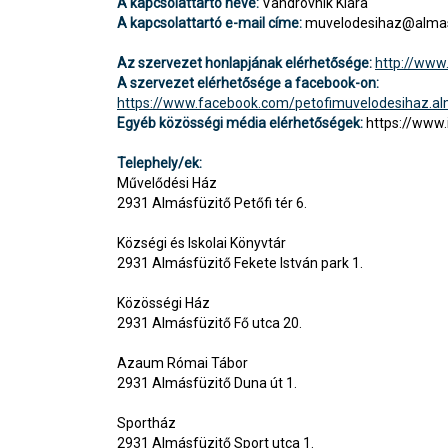
A kapcsolattartó neve:
Vandrovnik Klára
A kapcsolattartó e-mail címe:
muvelodesihaz@almas
Az szervezet honlapjának elérhetősége:
http://www
A szervezet elérhetősége a facebook-on:
https://www.facebook.com/petofimuvelodesihaz.al
Egyéb közösségi média elérhetőségek:
https://www
Telephely/ek:
Művelődési Ház
2931 Almásfüzitő Petőfi tér 6.
Községi és Iskolai Könyvtár
2931 Almásfüzitő Fekete István park 1.
Közösségi Ház
2931 Almásfüzitő Fő utca 20.
Azaum Római Tábor
2931 Almásfüzitő Duna út 1.
Sportház
2931 Almásfüzitő Sport utca 1.