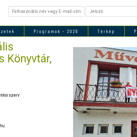
ezetek
Programok – 2026
Térkép
P
lis
 Könyvtár,
tési szerv
.hu