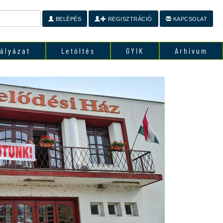
BELÉPÉS
REGISZTRÁCIÓ
KAPCSOLAT
ályázat
Letöltés
GYIK
Arhívum