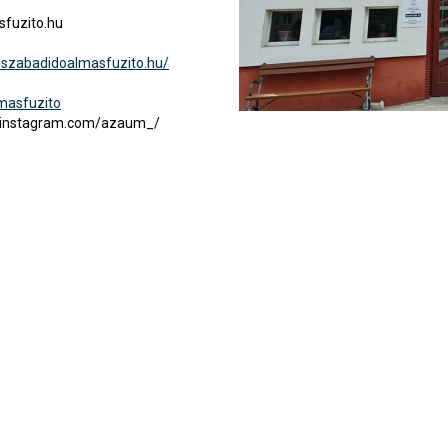
fuzito.hu
.szabadidoalmasfuzito.hu/
masfuzito
.instagram.com/azaum_/