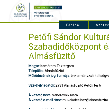
Főoldal
Szerv
Petőfi Sándor Kulturá
Szabadidőközpont és
Almásfüzitő
Megye:
Komárom-Esztergom
Település:
Almásfüzitő
Működésének jogi formája:
önkormányzati költségve
Székhely adatok:
2931 Almásfüzitő Petőfi tér 6
A vezető neve:
Vandrovnik Klára
A vezető e-mail címe:
muvelodesihaz@almasfuzito