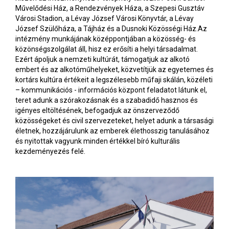
Művelődési Ház, a Rendezvények Háza, a Szepesi Gusztáv
Városi Stadion, a Lévay József Városi Könyvtár, a Lévay
József Szülőháza, a Tájház és a Dusnoki Közösségi Ház.Az
intézmény munkájának középpontjában a közösség- és
közönségszolgálat áll, hisz ez erősíti a helyi társadalmat.
Ezért ápoljuk a nemzeti kultúrát, támogatjuk az alkotó
embert és az alkotóműhelyeket, közvetítjük az egyetemes és
kortárs kultúra értékeit a legszélesebb műfaji skálán, közéleti
– kommunikációs - információs központ feladatot látunk el,
teret adunk a szórakozásnak és a szabadidő hasznos és
igényes eltöltésének, befogadjuk az önszerveződő
közösségeket és civil szervezeteket, helyet adunk a társasági
életnek, hozzájárulunk az emberek élethosszig tanulásához
és nyitottak vagyunk minden értékkel bíró kulturális
kezdeményezés felé.