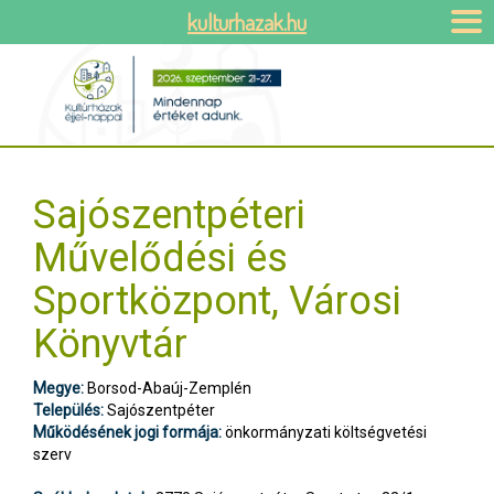
kulturhazak.hu
Sajószentpéteri
Művelődési és
Sportközpont, Városi
Könyvtár
Megye:
Borsod-Abaúj-Zemplén
Település:
Sajószentpéter
Működésének jogi formája:
önkormányzati költségvetési
szerv