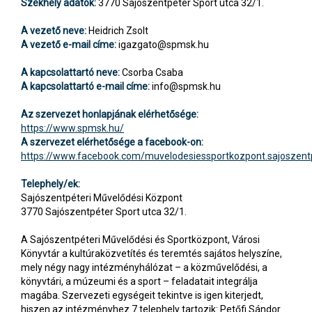
Székhely adatok:
3770 Sajószentpéter Sport utca 32/1.
A vezető neve:
Heidrich Zsolt
A vezető e-mail címe:
igazgato@spmsk.hu
A kapcsolattartó neve:
Csorba Csaba
A kapcsolattartó e-mail címe:
info@spmsk.hu
Az szervezet honlapjának elérhetősége:
https://www.spmsk.hu/
A szervezet elérhetősége a facebook-on:
https://www.facebook.com/muvelodesiessportkozpont.sajoszent
Telephely/ek:
Sajószentpéteri Művelődési Központ
3770 Sajószentpéter Sport utca 32/1.
A Sajószentpéteri Művelődési és Sportközpont, Városi
Könyvtár a kultúraközvetítés és teremtés sajátos helyszíne,
mely négy nagy intézményhálózat – a közművelődési, a
könyvtári, a múzeumi és a sport – feladatait integrálja
magába. Szervezeti egységeit tekintve is igen kiterjedt,
hiszen az intézményhez 7 telephely tartozik: Petőfi Sándor