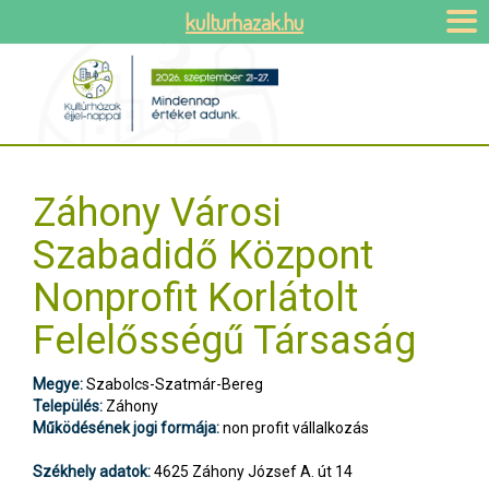
kulturhazak.hu
Záhony Városi
Szabadidő Központ
Nonprofit Korlátolt
Felelősségű Társaság
Megye:
Szabolcs-Szatmár-Bereg
Település:
Záhony
Működésének jogi formája:
non profit vállalkozás
Székhely adatok:
4625 Záhony József A. út 14