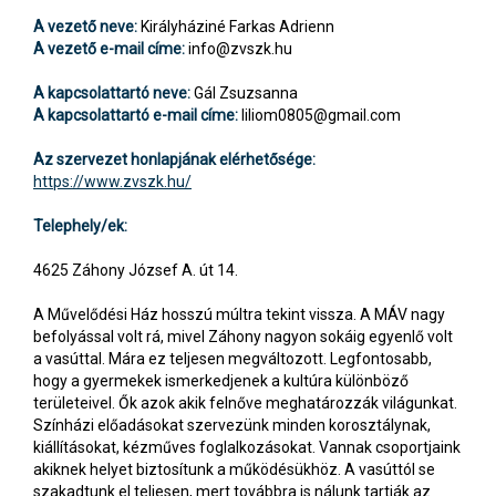
A vezető neve:
Királyháziné Farkas Adrienn
A vezető e-mail címe:
info@zvszk.hu
A kapcsolattartó neve:
Gál Zsuzsanna
A kapcsolattartó e-mail címe:
liliom0805@gmail.com
Az szervezet honlapjának elérhetősége:
https://www.zvszk.hu/
Telephely/ek:
4625 Záhony József A. út 14.
A Művelődési Ház hosszú múltra tekint vissza. A MÁV nagy
befolyással volt rá, mivel Záhony nagyon sokáig egyenlő volt
a vasúttal. Mára ez teljesen megváltozott. Legfontosabb,
hogy a gyermekek ismerkedjenek a kultúra különböző
területeivel. Ők azok akik felnőve meghatározzák világunkat.
Színházi előadásokat szervezünk minden korosztálynak,
kiállításokat, kézműves foglalkozásokat. Vannak csoportjaink
akiknek helyet biztosítunk a működésükhöz. A vasúttól se
szakadtunk el teljesen, mert továbbra is nálunk tartják az