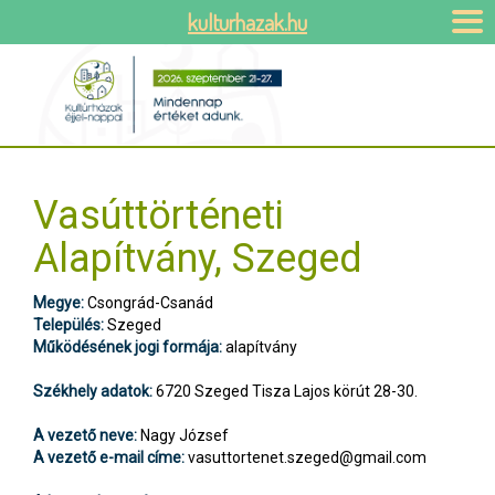
kulturhazak.hu
Vasúttörténeti
Alapítvány, Szeged
Megye:
Csongrád-Csanád
Település:
Szeged
Működésének jogi formája:
alapítvány
Székhely adatok:
6720 Szeged Tisza Lajos körút 28-30.
A vezető neve:
Nagy József
A vezető e-mail címe:
vasuttortenet.szeged@gmail.com