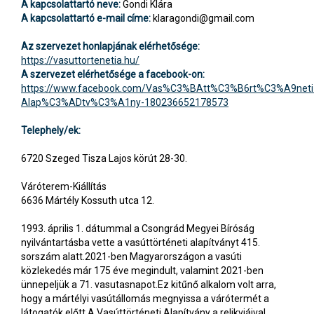
A kapcsolattartó neve:
Gondi Klára
A kapcsolattartó e-mail címe:
klaragondi@gmail.com
Az szervezet honlapjának elérhetősége:
https://vasuttortenetia.hu/
A szervezet elérhetősége a facebook-on:
https://www.facebook.com/Vas%C3%BAtt%C3%B6rt%C3%A9neti
Alap%C3%ADtv%C3%A1ny-180236652178573
Telephely/ek:
6720 Szeged Tisza Lajos körút 28-30.
Váróterem-Kiállítás
6636 Mártély Kossuth utca 12.
1993. április 1. dátummal a Csongrád Megyei Bíróság
nyilvántartásba vette a vasúttörténeti alapítványt 415.
sorszám alatt.2021-ben Magyarországon a vasúti
közlekedés már 175 éve megindult, valamint 2021-ben
ünnepeljük a 71. vasutasnapot.Ez kitűnő alkalom volt arra,
hogy a mártélyi vasútállomás megnyissa a várótermét a
látogatók előtt.A Vasúttörténeti Alapítvány a relikviáival