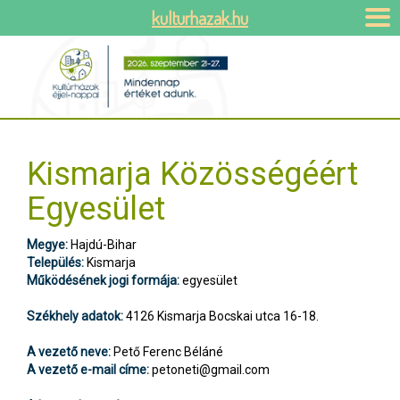
kulturhazak.hu
Kismarja Közösségéért
Egyesület
Megye:
Hajdú-Bihar
Település:
Kismarja
Működésének jogi formája:
egyesület
Székhely adatok:
4126 Kismarja Bocskai utca 16-18.
A vezető neve:
Pető Ferenc Béláné
A vezető e-mail címe:
petoneti@gmail.com