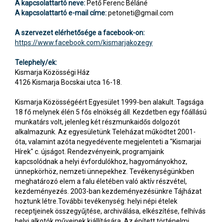
A kapcsolattartó neve:
Pető Ferenc Béláné
A kapcsolattartó e-mail címe:
petoneti@gmail.com
A szervezet elérhetősége a facebook-on:
https://www.facebook.com/kismarjakozegy
Telephely/ek:
Kismarja Közösségi Ház
4126 Kismarja Bocskai utca 16-18.
Kismarja Közösségéért Egyesület 1999-ben alakult. Tagsága
18 fő melynek élén 5 fős elnökség áll. Kezdetben egy főállású
munkatárs volt, jelenleg két részmunkaidős dolgozót
alkalmazunk. Az egyesületünk Teleházat működtet 2001-
óta, valamint azóta negyedévente megjelenteti a "Kismarjai
Hírek" c. újságot. Rendezvényeink, programjaink
kapcsolódnak a helyi évfordulókhoz, hagyományokhoz,
ünnepkörhöz, nemzeti ünnepekhez. Tevékenységünkben
meghatározó elem a falu életében való aktív részvétel,
kezdeményezés. 2003-ban kezdeményezésünkre Tájházat
hoztunk létre.További tevékenység: helyi népi ételek
receptjeinek összegyűjtése, archiválása, elkészítése, felhívás
helyi alkotók műveinek kiállítására. Az épített történelmi