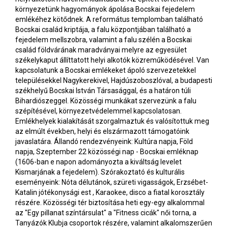
környezetünk hagyományok ápolása Bocskai fejedelem
emlékéhez kötődnek. A református templomban található
Bocskai család kriptája, a falu központjában található a
fejedelem mellszobra, valamint a falu szélén a Bocskai
család földvárának maradványai melyre az egyesület
székelykaput állíttatott helyi alkotók közreműködésével. Van
kapcsolatunk a Bocskai emlékeket ápoló szervezetekkel
településekkel Nagykerekivel, Hajdúszoboszlóval, a budapesti
székhelyű Bocskai István Társasággal, és a határon túli
Bihardiószeggel. Közösségi munkákat szervezünk a falu
szépítésével, környezetvédelemmel kapcsolatosan.
Emlékhelyek kialakítását szorgalmaztuk és valósítottuk meg
az elmúlt években, helyi és elszármazott támogatóink
javaslatára. Állandó rendezvényeink: Kultúra napja, Föld
napja, Szeptember 22 közösségi nap - Bocskai emléknap
(1606-ban e napon adományozta a kiváltság levelet
Kismarjának a fejedelem). Szórakoztató és kulturális
eseményeink: Nóta délutánok, szüreti vigasságok, Erzsébet-
Katalin jótékonysági est , Karaokee, disco a fiatal korosztály
részére. Közösségi tér biztosítása heti egy-egy alkalommal
az "Egy pillanat színtársulat" a "Fitness cicák" női torna, a
Tanyázók Klubja csoportok részére, valamint alkalomszerűen