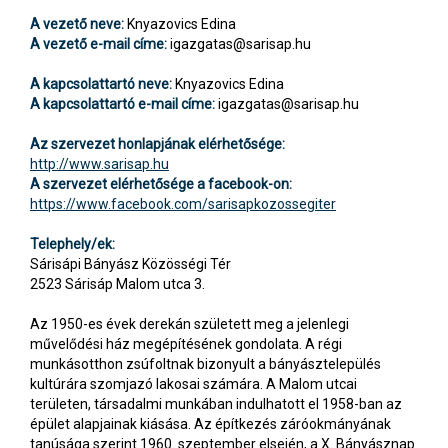
A vezető neve:
Knyazovics Edina
A vezető e-mail címe:
igazgatas@sarisap.hu
A kapcsolattartó neve:
Knyazovics Edina
A kapcsolattartó e-mail címe:
igazgatas@sarisap.hu
Az szervezet honlapjának elérhetősége:
http://www.sarisap.hu
A szervezet elérhetősége a facebook-on:
https://www.facebook.com/sarisapkozossegiter
Telephely/ek:
Sárisápi Bányász Közösségi Tér
2523 Sárisáp Malom utca 3.
Az 1950-es évek derekán született meg a jelenlegi
művelődési ház megépítésének gondolata. A régi
munkásotthon zsúfoltnak bizonyult a bányásztelepülés
kultúrára szomjazó lakosai számára. A Malom utcai
területen, társadalmi munkában indulhatott el 1958-ban az
épület alapjainak kiásása. Az építkezés záróokmányának
tanúsága szerint 1960. szeptember elsején, a X. Bányásznap