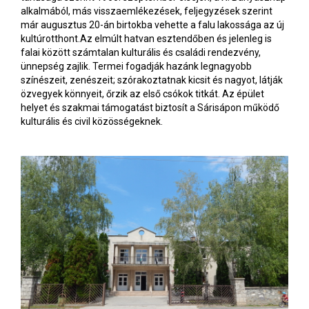
alkalmából, más visszaemlékezések, feljegyzések szerint
már augusztus 20-án birtokba vehette a falu lakossága az új
kultúrotthont.Az elmúlt hatvan esztendőben és jelenleg is
falai között számtalan kulturális és családi rendezvény,
ünnepség zajlik. Termei fogadják hazánk legnagyobb
színészeit, zenészeit; szórakoztatnak kicsit és nagyot, látják
özvegyek könnyeit, őrzik az első csókok titkát. Az épület
helyet és szakmai támogatást biztosít a Sárisápon működő
kulturális és civil közösségeknek.