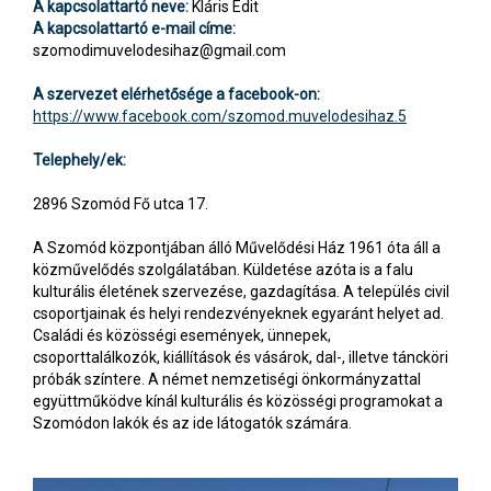
A kapcsolattartó neve:
Kláris Edit
A kapcsolattartó e-mail címe:
szomodimuvelodesihaz@gmail.com
A szervezet elérhetősége a facebook-on:
https://www.facebook.com/szomod.muvelodesihaz.5
Telephely/ek:
2896 Szomód Fő utca 17.
A Szomód központjában álló Művelődési Ház 1961 óta áll a
közművelődés szolgálatában. Küldetése azóta is a falu
kulturális életének szervezése, gazdagítása. A település civil
csoportjainak és helyi rendezvényeknek egyaránt helyet ad.
Családi és közösségi események, ünnepek,
csoporttalálkozók, kiállítások és vásárok, dal-, illetve táncköri
próbák színtere. A német nemzetiségi önkormányzattal
együttműködve kínál kulturális és közösségi programokat a
Szomódon lakók és az ide látogatók számára.