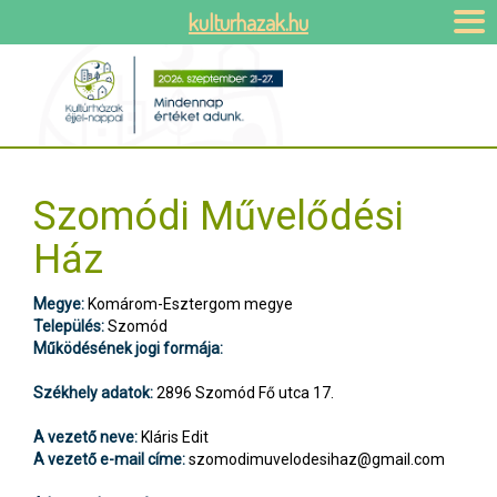
kulturhazak.hu
Szomódi Művelődési
Ház
Megye:
Komárom-Esztergom megye
Település:
Szomód
Működésének jogi formája:
Székhely adatok:
2896 Szomód Fő utca 17.
A vezető neve:
Kláris Edit
A vezető e-mail címe:
szomodimuvelodesihaz@gmail.com