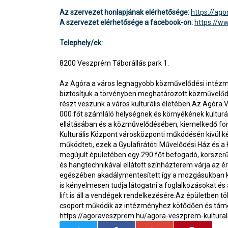
Az szervezet honlapjának elérhetősége:
https://ag
A szervezet elérhetősége a facebook-on:
https://
Telephely/ek:
8200 Veszprém Táborállás park 1.
Az Agóra a város legnagyobb közművelődési intézm
biztosítjuk a törvényben meghatározott közművelődé
részt veszünk a város kulturális életében.Az Agóra
000 főt számláló helységnek és környékének kulturá
ellátásában és a közművelődésében, kiemelkedő f
Kulturális Központ városközponti működésén kívül k
működteti, ezek a Gyulafirátóti Művelődési Ház és a
megújult épületében egy 290 főt befogadó, korszerű, 
és hangtechnikával ellátott színházterem várja az ér
egészében akadálymentesített így a mozgásukban ko
is kényelmesen tudja látogatni a foglalkozásokat és
lift is áll a vendégek rendelkezésére.Az épületben tö
csoport működik az intézményhez kötődően és támo
https://agoraveszprem.hu/agora-veszprem-kultural