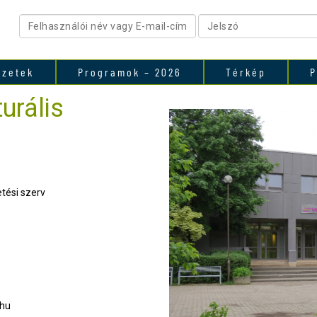
ezetek
Programok – 2026
Térkép
P
urális
tési szerv
hu