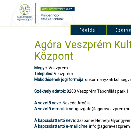
Főoldal
Szerv
Agóra Veszprém Kult
Központ
Megye:
Veszprém
Település:
Veszprém
Működésének jogi formája:
önkormányzati költségve
Székhely adatok:
8200 Veszprém Táborállás park 1
A vezető neve:
Neveda Amália
A vezető e-mail címe:
igazgato@agoraveszprem.hu
A kapcsolattartó neve:
Gáspárné Héthelyi Gyöngyvér
A kapcsolattartó e-mail címe:
info@agoraveszprem.