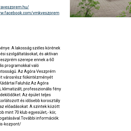
oraveszprem.hu/
www.facebook.com/vmkveszprem
énye. A lakosság széles körének
si szolgáltatásokat, és aktívan
 Veszprém szerepe ennek a 60
lis programokkal való
ontosságú. Az Agóra Veszprém
ét városrész fiókintézményét
 Kádártai Faluház.Az Agóra
klimatizált, professzionális fény
deklődőket. Az épület teljes
rlátozott és idősebb korosztály
 az előadásokat. A szintek között
bb mint 70 klub egyesület,- kör,
gatásával.További információk:
is-kozpont/