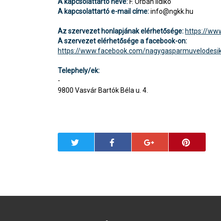
A kapcsolattartó neve:
F. Orbán Ildikó
A kapcsolattartó e-mail címe:
info@ngkk.hu
Az szervezet honlapjának elérhetősége:
https://ww
A szervezet elérhetősége a facebook-on:
https://www.facebook.com/nagygasparmuvelodesi
Telephely/ek:
-
9800 Vasvár Bartók Béla u. 4.