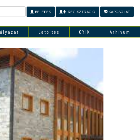
BELÉPÉS
REGISZTRÁCIÓ
KAPCSOLAT
ályázat
Letöltés
GYIK
Arhívum