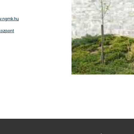
w.ngmk.hu
kozpont