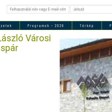
ezetek
Programok – 2026
Térkép
P
László Városi
áspár