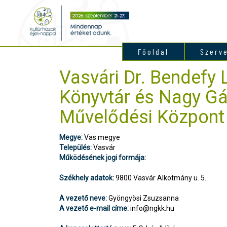
Főoldal
Szerv
Vasvári Dr. Bendefy 
Könyvtár és Nagy G
Művelődési Központ
Megye:
Vas megye
Település:
Vasvár
Működésének jogi formája:
Székhely adatok:
9800 Vasvár Alkotmány u. 5.
A vezető neve:
Gyöngyösi Zsuzsanna
A vezető e-mail címe:
info@ngkk.hu