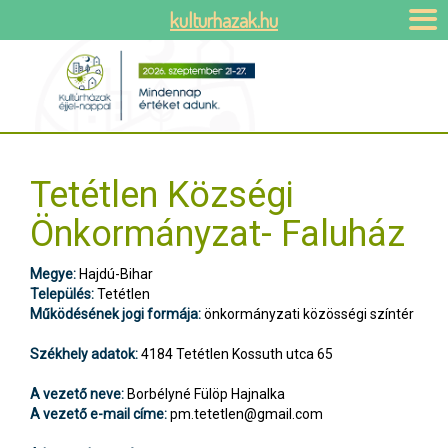
kulturhazak.hu
Tetétlen Községi
Önkormányzat- Faluház
Megye:
Hajdú-Bihar
Település:
Tetétlen
Működésének jogi formája:
önkormányzati közösségi színtér
Székhely adatok:
4184 Tetétlen Kossuth utca 65
A vezető neve:
Borbélyné Fülöp Hajnalka
A vezető e-mail címe:
pm.tetetlen@gmail.com