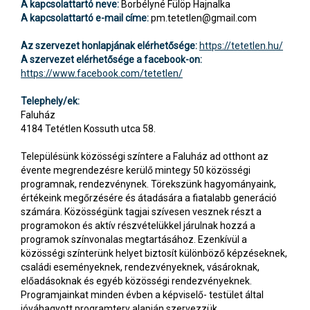
A kapcsolattartó neve:
Borbélyné Fülöp Hajnalka
A kapcsolattartó e-mail címe:
pm.tetetlen@gmail.com
Az szervezet honlapjának elérhetősége:
https://tetetlen.hu/
A szervezet elérhetősége a facebook-on:
https://www.facebook.com/tetetlen/
Telephely/ek:
Faluház
4184 Tetétlen Kossuth utca 58.
Településünk közösségi színtere a Faluház ad otthont az
évente megrendezésre kerülő mintegy 50 közösségi
programnak, rendezvénynek. Törekszünk hagyományaink,
értékeink megőrzésére és átadására a fiatalabb generáció
számára. Közösségünk tagjai szívesen vesznek részt a
programokon és aktív részvételükkel járulnak hozzá a
programok színvonalas megtartásához. Ezenkívül a
közösségi színterünk helyet biztosít különböző képzéseknek,
családi eseményeknek, rendezvényeknek, vásároknak,
előadásoknak és egyéb közösségi rendezvényeknek.
Programjainkat minden évben a képviselő- testület által
jóváhagyott programterv alapján szervezzük.