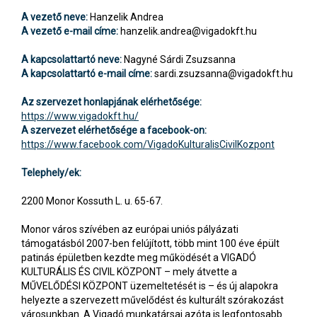
A vezető neve:
Hanzelik Andrea
A vezető e-mail címe:
hanzelik.andrea@vigadokft.hu
A kapcsolattartó neve:
Nagyné Sárdi Zsuzsanna
A kapcsolattartó e-mail címe:
sardi.zsuzsanna@vigadokft.hu
Az szervezet honlapjának elérhetősége:
https://www.vigadokft.hu/
A szervezet elérhetősége a facebook-on:
https://www.facebook.com/VigadoKulturalisCivilKozpont
Telephely/ek:
2200 Monor Kossuth L. u. 65-67.
Monor város szívében az európai uniós pályázati
támogatásból 2007-ben felújított, több mint 100 éve épült
patinás épületben kezdte meg működését a VIGADÓ
KULTURÁLIS ÉS CIVIL KÖZPONT – mely átvette a
MŰVELŐDÉSI KÖZPONT üzemeltetését is – és új alapokra
helyezte a szervezett művelődést és kulturált szórakozást
városunkban. A Vigadó munkatársai azóta is legfontosabb