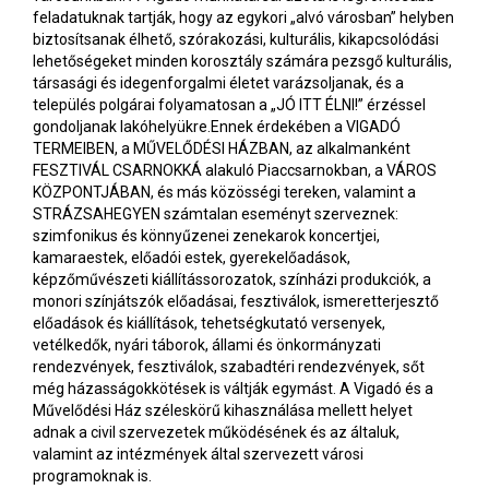
feladatuknak tartják, hogy az egykori „alvó városban” helyben
biztosítsanak élhető, szórakozási, kulturális, kikapcsolódási
lehetőségeket minden korosztály számára pezsgő kulturális,
társasági és idegenforgalmi életet varázsoljanak, és a
település polgárai folyamatosan a „JÓ ITT ÉLNI!” érzéssel
gondoljanak lakóhelyükre.Ennek érdekében a VIGADÓ
TERMEIBEN, a MŰVELŐDÉSI HÁZBAN, az alkalmanként
FESZTIVÁL CSARNOKKÁ alakuló Piaccsarnokban, a VÁROS
KÖZPONTJÁBAN, és más közösségi tereken, valamint a
STRÁZSAHEGYEN számtalan eseményt szerveznek:
szimfonikus és könnyűzenei zenekarok koncertjei,
kamaraestek, előadói estek, gyerekelőadások,
képzőművészeti kiállítássorozatok, színházi produkciók, a
monori színjátszók előadásai, fesztiválok, ismeretterjesztő
előadások és kiállítások, tehetségkutató versenyek,
vetélkedők, nyári táborok, állami és önkormányzati
rendezvények, fesztiválok, szabadtéri rendezvények, sőt
még házasságokkötések is váltják egymást. A Vigadó és a
Művelődési Ház széleskörű kihasználása mellett helyet
adnak a civil szervezetek működésének és az általuk,
valamint az intézmények által szervezett városi
programoknak is.