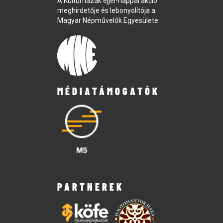
A Kultúrházak éjjel-nappal akció
meghirdetője és lebonyolítója a
Magyar Népművelők Egyesülete.
MÉDIATÁMOGATÓK
PARTNEREK