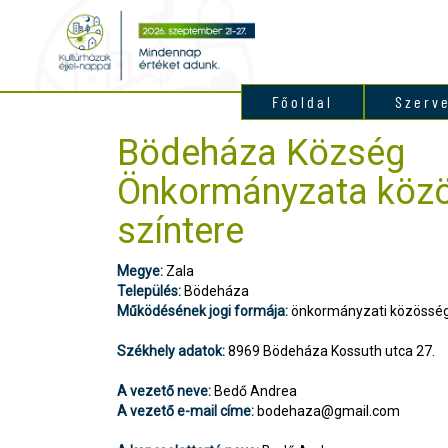
Főoldal
Szerv
Bödeháza Község
Önkormányzata köz
színtere
Megye:
Zala
Település:
Bödeháza
Működésének jogi formája:
önkormányzati közösségi
Székhely adatok:
8969 Bödeháza Kossuth utca 27.
A vezető neve:
Bedő Andrea
A vezető e-mail címe:
bodehaza@gmail.com