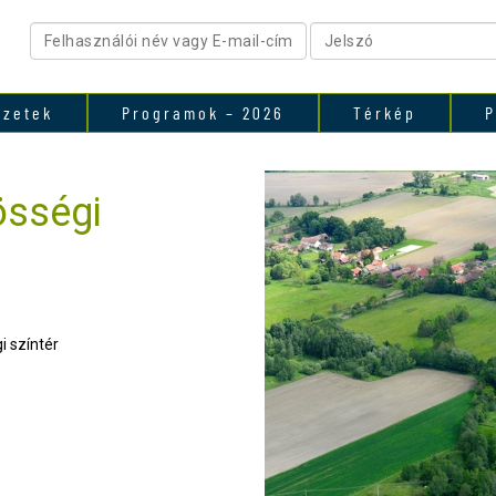
ezetek
Programok – 2026
Térkép
P
össégi
 színtér