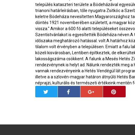
település kataszteri területe a Bödeházával egyesülés
trianoni határleírásban, tőle nyugatra Zsitkóc a Sz
keletre Bödeháza nevesítetten Magyarországhoz tart
döntés 1921 novemberében született, a magyar közi
vissza." Amikor a 600 fő alatti településeket össze
Szentistvánlakot is egyesítették Bödeháza néven.A 
időszaka meghatározó hatással. volt A határhoz köze
tilalom volt érvényben a településen. Emiatt a falu l
közeli kisvárosban, Lentiben építkeztek, de elkerültek
lakosságszáma csökkent. A falunk a Mesés Hetés Zö
rendezvénynek is helyt ad. Nálunk rendezték meg a 
vannak rendezvényeink a Hetés Vendégül lát progr
illetve a a szlovén-magyar határon átnyúló Hetés Bar
néprajzi, kulturális és természeti értékeink mentén 