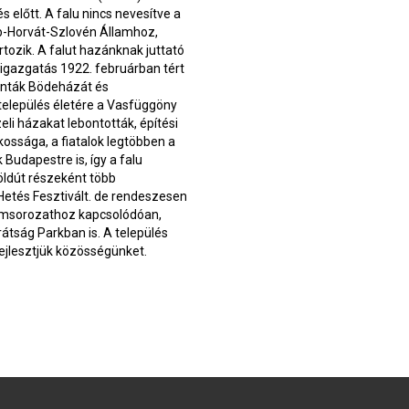
 előtt. A falu nincs nevesítve a
erb-Horvát-Szlovén Államhoz,
ozik. A falut hazánknak juttató
gazgatás 1922. februárban tért
vonták Bödeházát és
település életére a Vasfüggöny
li házakat lebontották, építési
akossága, a fiatalok legtöbben a
 Budapestre is, így a falu
ldút részeként több
Hetés Fesztivált. de rendeszesen
amsorozathoz kapcsolódóan,
átság Parkban is. A település
fejlesztjük közösségünket.