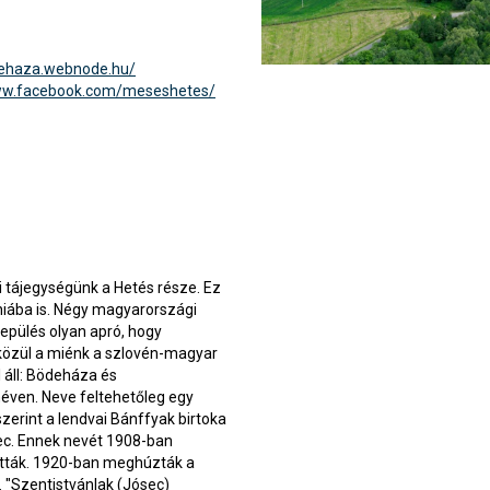
dehaza.webnode.hu/
ww.facebook.com/meseshetes/
i tájegységünk a Hetés része. Ez
niába is. Négy magyarországi
lepülés olyan apró, hogy
közül a miénk a szlovén-magyar
 áll: Bödeháza és
éven. Neve feltehetőleg egy
szerint a lendvai Bánffyak birtoka
sec. Ennek nevét 1908-ban
atták. 1920-ban meghúzták a
. "Szentistvánlak (Jósec)