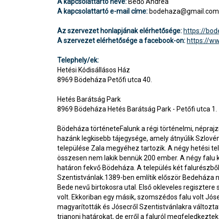
A kapcsolattartó neve:
Bedő Andrea
A kapcsolattartó e-mail címe:
bodehaza@gmail.com
Az szervezet honlapjának elérhetősége:
https://bo
A szervezet elérhetősége a facebook-on:
https://w
Telephely/ek:
Hetési Kódisállásos Ház
8969 Bödeháza Petőfi utca 40.
Hetés Barátság Park
8969 Bödeháza Hetés Barátság Park - Petőfi utca 1.
Bödeháza történeteFalunk a régi történelmi, néprajz
hazánk legkisebb tájegysége, amely átnyúlik Szlové
települése Zala megyéhez tartozik. A négy hetési te
összesen nem lakik bennük 200 ember. A négy falu 
határon fekvő Bödeháza. A település két falurészből
Szentistvánlak.1389-ben említik először Bedeháza n
Bede nevű birtokosra utal. Első okleveles regisztere 
volt. Ekkoriban egy másik, szomszédos falu volt Jó
magyarították és Jósecről Szentistvánlakra változt
trianoni határokat, de erről a faluról megfeledkeztek