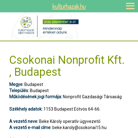
kulturhazak.hu
Csokonai Nonprofit Kft.
, Budapest
Megye:
Budapest
Település:
Budapest
Működésének jogi formája:
Nonprofit Gazdasági Társaság
Székhely adatok:
1153 Budapest Eötvös 64-66.
A vezető neve:
Beke Károly operatív ügyvezető
A vezető e-mail címe:
beke.karoly@csokonai15.hu