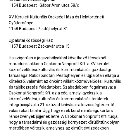
1154 Budapest . Gábor Áron utca 58/c
XV. Kerületi Kulturális Örökség Háza és Helytörténeti
Gyűjteménye
1158 Budapest Pestújhelyi út 81
Újpalotai Közösségi Ház
1157 Budapest Zsókavár utca 15
Ha szigorúan a jogszabályokból következő tényeknél
maradunk, akkor a Csokonai Nonprofit Kft. a XV. kerület
közművelődési, kulturális és kommunikációs gazdasági
társasága. Rákospalotán, Pestújhelyen és Újpalotán ellátja a
kötelező, valamint az önként vállalt közművelődési, kulturális
és tájékoztatási feladatokat. Szabadabban fogalmazva: a
Csokonai Nonprofit Kft. az a cég, amely igyekszik a
közművelődési, kulturális és kommunikációs területek
integrációjával a 21. század kihívásaira közösségteremtő
válaszokat találni. Úgy, hogy ezek körül minőségi, kortárs
rendezvények jöjjenek létre. A Csokonai Nonprofit Kft. tudja,
hogy a társadalmi és gazdasági környezet körülöttünk olyan
mértékben változik, amelyhez az elmúlt évtizedekben