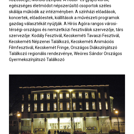
egészséges életmódot népszerűsítő csoportok széles
skálája működik az intézményben. A színházi előadások,
koncertek, előadóestek, kiállítások a művészeti programok
gazdag választékát nyújtják. A Hírös Agóra rangos városi-
térségi-országos és nemzetközi fesztiválok szervezője, társ
szervezője: Kodály Fesztivál, Kecskeméti Tavaszi Fesztivál,
Kecskeméti Népzenei Találkozó, Kecskeméti Animációs
Filmfesztivál, Kecskemét Fringe, Országos Diákszínjátszó
Találkozó regionális rendezvénye, Weöres Sándor Országos
Gyermekszínjátszó Találkozó