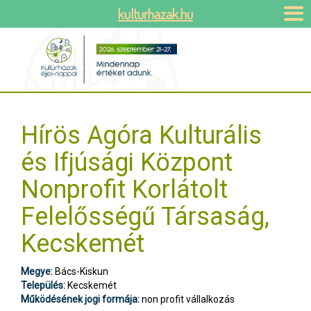
kulturhazak.hu
Hírös Agóra Kulturális
és Ifjúsági Központ
Nonprofit Korlátolt
Felelősségű Társaság,
Kecskemét
Megye:
Bács-Kiskun
Település:
Kecskemét
Működésének jogi formája:
non profit vállalkozás