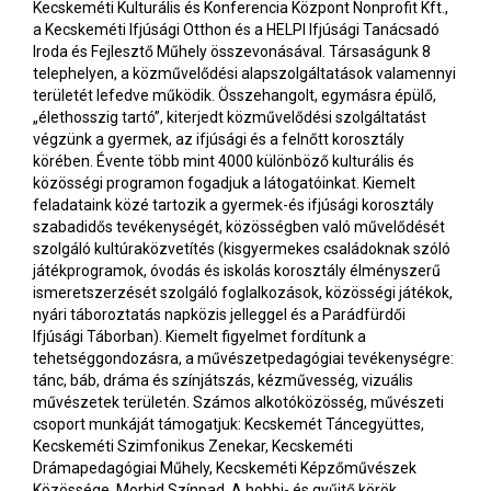
Kecskeméti Kulturális és Konferencia Központ Nonprofit Kft.,
a Kecskeméti Ifjúsági Otthon és a HELPI Ifjúsági Tanácsadó
Iroda és Fejlesztő Műhely összevonásával. Társaságunk 8
telephelyen, a közművelődési alapszolgáltatások valamennyi
területét lefedve működik. Összehangolt, egymásra épülő,
„élethosszig tartó”, kiterjedt közművelődési szolgáltatást
végzünk a gyermek, az ifjúsági és a felnőtt korosztály
körében. Évente több mint 4000 különböző kulturális és
közösségi programon fogadjuk a látogatóinkat. Kiemelt
feladataink közé tartozik a gyermek-és ifjúsági korosztály
szabadidős tevékenységét, közösségben való művelődését
szolgáló kultúraközvetítés (kisgyermekes családoknak szóló
játékprogramok, óvodás és iskolás korosztály élményszerű
ismeretszerzését szolgáló foglalkozások, közösségi játékok,
nyári táboroztatás napközis jelleggel és a Parádfürdői
Ifjúsági Táborban). Kiemelt figyelmet fordítunk a
tehetséggondozásra, a művészetpedagógiai tevékenységre:
tánc, báb, dráma és színjátszás, kézművesség, vizuális
művészetek területén. Számos alkotóközösség, művészeti
csoport munkáját támogatjuk: Kecskemét Táncegyüttes,
Kecskeméti Szimfonikus Zenekar, Kecskeméti
Drámapedagógiai Műhely, Kecskeméti Képzőművészek
Közössége, Morbid Színpad. A hobbi- és gyűjtő körök,