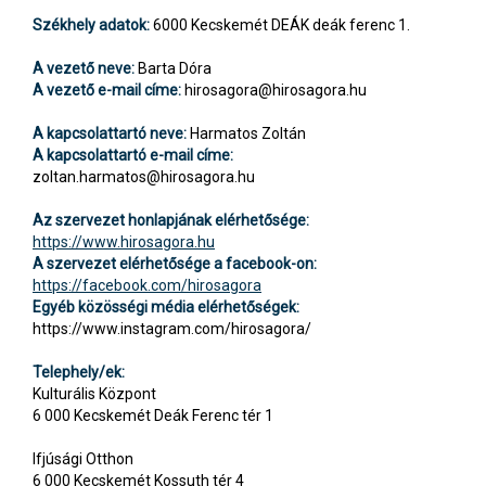
Székhely adatok:
6000 Kecskemét DEÁK deák ferenc 1.
A vezető neve:
Barta Dóra
A vezető e-mail címe:
hirosagora@hirosagora.hu
A kapcsolattartó neve:
Harmatos Zoltán
A kapcsolattartó e-mail címe:
zoltan.harmatos@hirosagora.hu
Az szervezet honlapjának elérhetősége:
https://www.hirosagora.hu
A szervezet elérhetősége a facebook-on:
https://facebook.com/hirosagora
Egyéb közösségi média elérhetőségek:
https://www.instagram.com/hirosagora/
Telephely/ek:
Kulturális Központ
6 000 Kecskemét Deák Ferenc tér 1
Ifjúsági Otthon
6 000 Kecskemét Kossuth tér 4