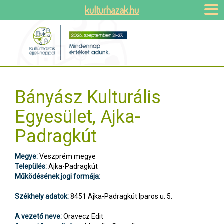
kulturhazak.hu
Bányász Kulturális
Egyesület, Ajka-
Padragkút
Megye:
Veszprém megye
Település:
Ajka-Padragkút
Működésének jogi formája:
Székhely adatok:
8451 Ajka-Padragkút Iparos u. 5.
A vezető neve:
Oravecz Edit