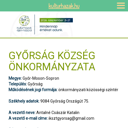
kulturhazak.hu
GYŐRSÁG KÖZSÉG
ÖNKORMÁNYZATA
Megye:
Győr-Moson-Sopron
Település:
Győrság
Működésének jogi formája:
önkormányzati közösségi színtér
Székhely adatok:
9084 Győrság Országút 75.
A vezető neve:
Antalné Császár Katalin
A vezető e-mail címe:
iksztgyorsag@gmail.com