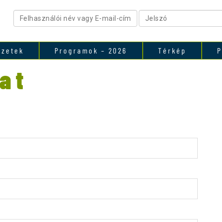
ezetek
Programok – 2026
Térkép
P
at