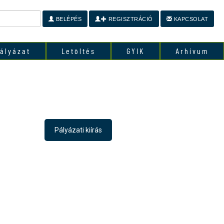
BELÉPÉS
REGISZTRÁCIÓ
KAPCSOLAT
ályázat
Letöltés
GYIK
Arhívum
Pályázati kiírás