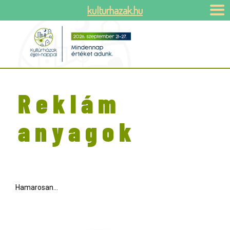
kulturhazak.hu
Reklám
anyagok
Hamarosan…