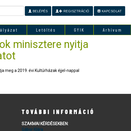
BELÉPÉS
REGISZTRÁCIÓ
KAPCSOLAT
ályázat
Letöltés
GYIK
Arhívum
ok minisztere nyitja
atot
ja meg a 2019. évi Kultúrházak éjjel-nappal
TOVÁBBI INFORMÁCIÓ
SZAKMAI KÉRDÉSEKBEN:
Gábor Klára