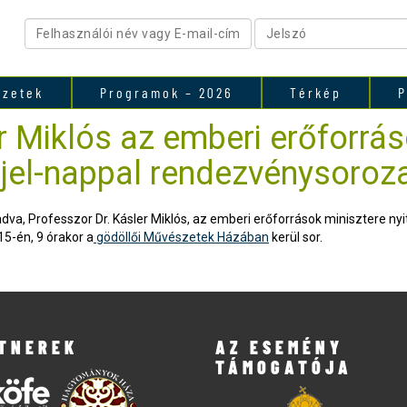
ezetek
Programok – 2026
Térkép
P
r Miklós az emberi erőforrás
jjel-nappal rendezvénysoroz
a, Professzor Dr. Kásler Miklós, az emberi erőforrások minisztere nyit
5-én, 9 órakor a
gödöllői Művészetek Házában
kerül sor.
TNEREK
AZ ESEMÉNY
TÁMOGATÓJA