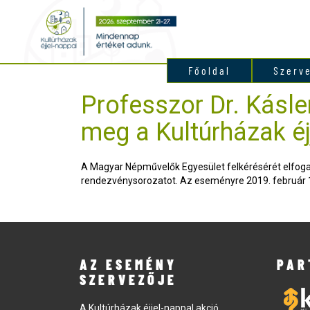
Főoldal
Szerv
Professzor Dr. Kásle
meg a Kultúrházak é
A Magyar Népművelők Egyesület felkérésérét elfogadv
rendezvénysorozatot. Az eseményre 2019. február 1
AZ ESEMÉNY
PAR
SZERVEZŐJE
A Kultúrházak éjjel-nappal akció