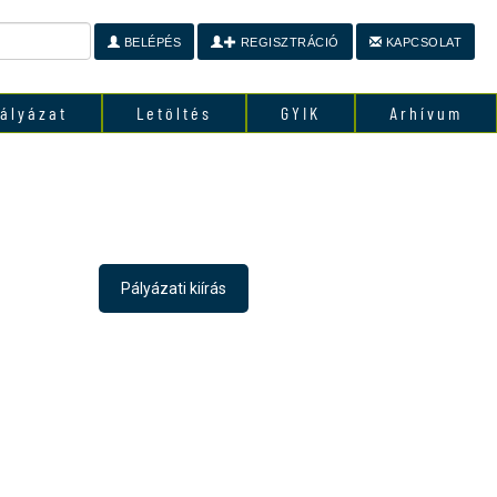
BELÉPÉS
REGISZTRÁCIÓ
KAPCSOLAT
ályázat
Letöltés
GYIK
Arhívum
Pályázati kiírás