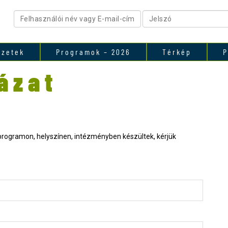
ezetek
Programok – 2026
Térkép
P
ázat
rogramon, helyszínen, intézményben készültek, kérjük