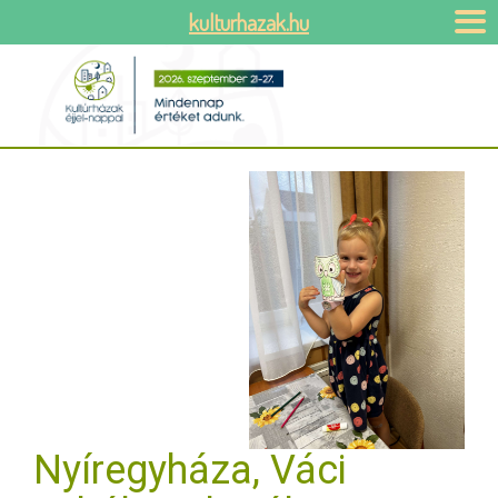
kulturhazak.hu
Nyíregyháza, Váci