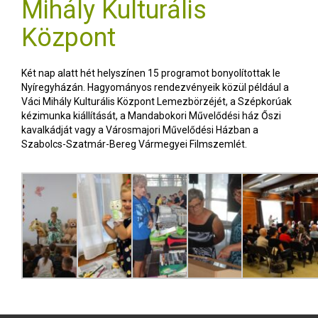
Mihály Kulturális
Központ
Két nap alatt hét helyszínen 15 programot bonyolítottak le
Nyíregyházán. Hagyományos rendezvényeik közül például a
Váci Mihály Kulturális Központ Lemezbörzéjét, a Szépkorúak
kézimunka kiállítását, a Mandabokori Művelődési ház Őszi
kavalkádját vagy a Városmajori Művelődési Házban a
Szabolcs-Szatmár-Bereg Vármegyei Filmszemlét.