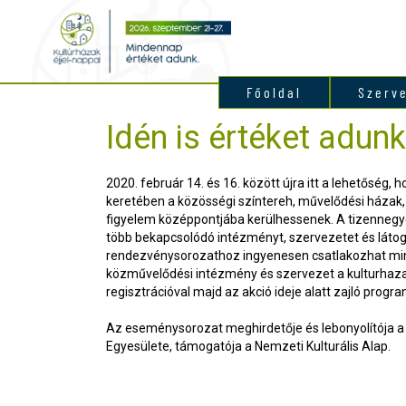
Főoldal
Szerv
Idén is értéket adunk
2020. február 14. és 16. között újra itt a lehetőség, 
keretében a közösségi színtereh, művelődési házak,
figyelem középpontjába kerülhessenek. A tizennegye
több bekapcsolódó intézményt, szervezetet és láto
rendezvénysorozathoz ingyenesen csatlakozhat min
közművelődési intézmény és szervezet a kulturhaza
regisztrációval majd az akció ideje alatt zajló progra
Az eseménysorozat meghirdetője és lebonyolítója 
Egyesülete, támogatója a Nemzeti Kulturális Alap.