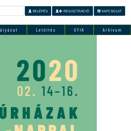
BELÉPÉS
REGISZTRÁCIÓ
KAPCSOLAT
ályázat
Letöltés
GYIK
Arhívum