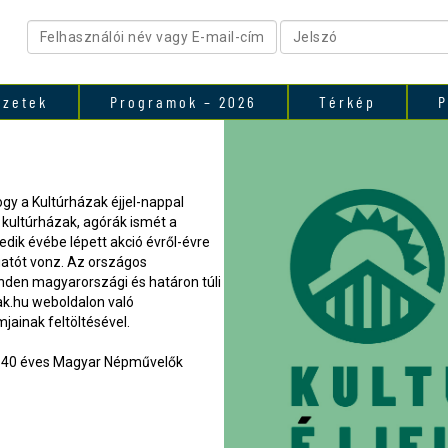
ezetek
Programok – 2026
Térkép
P
hogy a Kultúrházak éjjel-nappal
 kultúrházak, agórák ismét a
dik évébe lépett akció évről-évre
gatót vonz. Az országos
den magyarországi és határon túli
k.hu weboldalon való
mjainak feltöltésével.
a 40 éves Magyar Népművelők