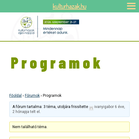
kulturhazak.hu
Programok
Főoldal
›
Fórumok
›
Programok
A fórum tartalma: 3 téma, utoljára frissítette
ivanyigabor
6 éve,
2 hónapja telt el
.
Nem található téma.