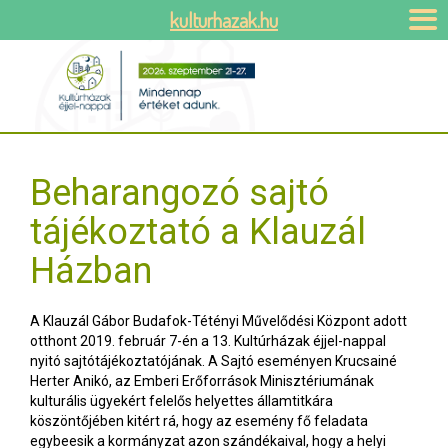
kulturhazak.hu
Beharangozó sajtó
tájékoztató a Klauzál
Házban
A Klauzál Gábor Budafok-Tétényi Művelődési Központ adott
otthont 2019. február 7-én a 13. Kultúrházak éjjel-nappal
nyitó sajtótájékoztatójának. A Sajtó eseményen Krucsainé
Herter Anikó, az Emberi Erőforrások Minisztériumának
kulturális ügyekért felelős helyettes államtitkára
köszöntőjében kitért rá, hogy az esemény fő feladata
egybeesik a kormányzat azon szándékaival, hogy a helyi