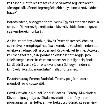
közösségi élet fejlesztését és a helyi közösségi értékeket
támogassák. „Ennek legmegfelelőbb helyszínei a művelődési
házak”.
Bordás István, a Magyar Népművelők Egyesületének elnöke, a
sorozat főszervezője méltatta a közművelődésben dolgozó
szakemberek munkáját.
Az idei esemény védnöke, Novák Péter dalszerző, énekes,
színművész megfogalmazása szerint, ha valahol mindennap
értékeket adnak, ott hétköznapi hősöknek kell lennie. „Azokat
kell megszólítani, akik pontosan értik a lehetőséggel járó
felelősséget, mert itt és most a nemzet intelligenciájának
kérdéséről van szó, arról a kívánalomról, hogy mindenhol
kiművelt főket kívánunk látni” – állapította meg.
Ezután Karsay Ferenc, Budafok-Tétény polgármestere
mondott rövid köszöntőt.
Gazdik István, a Klauzál Gábor Budafok–Tétényi Művelődési
Központ igazgatója az általa vezetett intézmény azon
programjait ismertette, amivel bekapcsolódnak az esemény