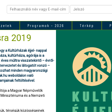
ezetek
Programok – 2026
Térkép
P
sra 2019
hogy a Kultúrházak éjjel- nappal
za, kultúrháza, agórája is a
 éves múltra visszatekintő – évről-
zervezetet és látogatót vonzó –
kozhat minden magyarországi
k.hu weboldalon való
mjainak feltöltésével.
ítója a Magyar Népművelők
 Minisztériuma és a Nemzeti
ésük, térségük közösségeinek