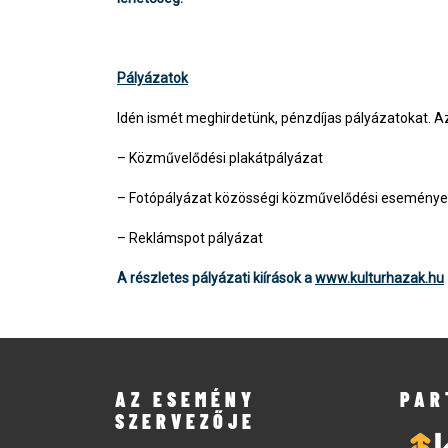
Pályázatok
Idén ismét meghirdetünk, pénzdíjas pályázatokat. A
– Közművelődési plakátpályázat
– Fotópályázat közösségi közművelődési eseménye
– Reklámspot pályázat
A részletes pályázati kiírások a
www.kulturhazak.hu
AZ ESEMÉNY
PAR
SZERVEZŐJE