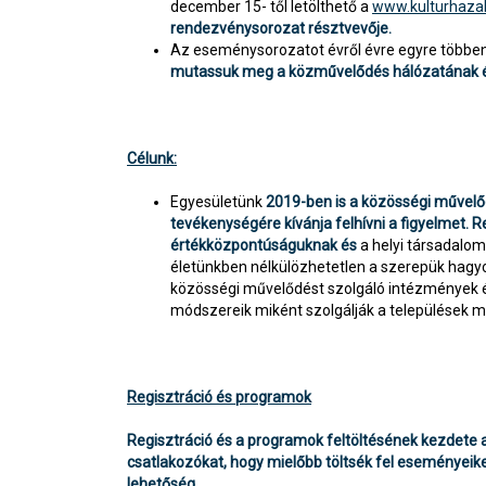
december 15- től letölthető a
www.kulturhaza
rendezvénysorozat résztvevője.
Az eseménysorozatot évről évre egyre többen
mutassuk meg a közművelődés hálózatának ér
Célunk:
Egyesületünk
2019-ben is a közösségi művel
tevékenységére kívánja felhívni a figyelmet.
értékközpontúságuknak és
a helyi társadalo
életünkben nélkülözhetetlen a szerepük hagyo
közösségi művelődést szolgáló intézmények é
módszereik miként szolgálják a települések 
Regisztráció és programok
Regisztráció és a programok feltöltésének kezdete 
csatlakozókat, hogy mielőbb töltsék fel eseményeiket
lehetőség.