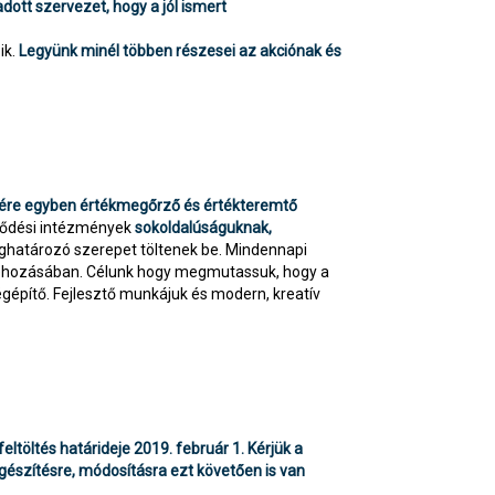
dott szervezet, hogy a jól ismert
ik.
Legyünk minél többen részesei az akciónak és
gére egyben értékmegőrző és értékteremtő
lődési intézmények
sokoldalúságuknak,
ghatározó szerepet töltenek be. Mindennapi
étrehozásában. Célunk hogy megmutassuk, hogy a
építő. Fejlesztő munkájuk és modern, kreatív
eltöltés határideje 2019. február 1. Kérjük a
egészítésre, módosításra ezt követően is van