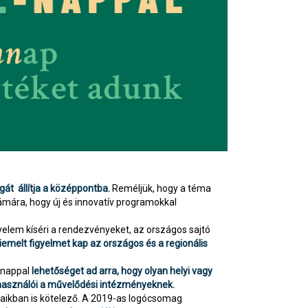
át állítja a középpontba.
Reméljük, hogy a téma
ámára, hogy új és innovatív programokkal
elem kíséri a rendezvényeket, az országos sajtó
melt figyelmet kap az országos és a regionális
-nappal
lehetőséget ad arra, hogy olyan helyi vagy
 használói a művelődési intézményeknek.
gaikban is kötelező. A 2019-as logócsomag