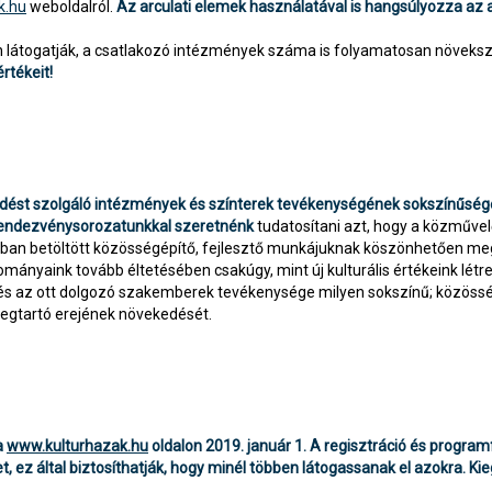
k.hu
weboldalról.
Az arculati elemek használatával is hangsúlyozza az a
 látogatják, a csatlakozó intézmények száma is folyamatosan növeksz
tékeit!
ődést szolgáló intézmények és színterek tevékenységének sokszínűsé
 Rendezvénysorozatunkkal szeretnénk
tudatosítani azt, hogy a közműve
mban betöltött közösségépítő, fejlesztő munkájuknak köszönhetően me
mányaink tovább éltetésében csakúgy, mint új kulturális értékeink l
s az ott dolgozó szakemberek tevékenysége milyen sokszínű; közösség
megtartó erejének növekedését.
a
www.kulturhazak.hu
oldalon 2019. január 1. A regisztráció és programf
, ez által biztosíthatják, hogy minél többen látogassanak el azokra. Ki