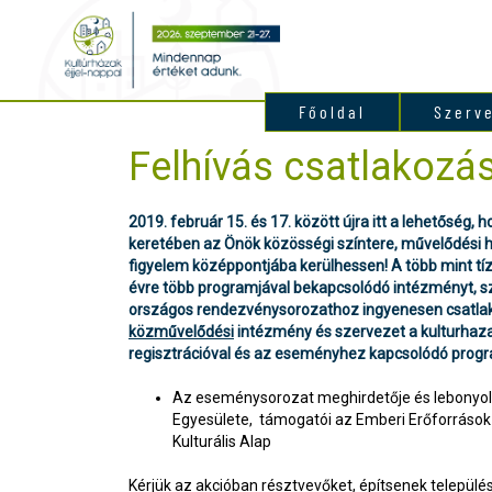
Főoldal
Szerv
Felhívás csatlakozá
2019. február 15. és 17. között újra itt a lehetőség, 
keretében az Önök közösségi színtere, művelődési há
figyelem középpontjába kerülhessen! A több mint tíz
évre több programjával bekapcsolódó intézményt, s
országos rendezvénysorozathoz ingyenesen csatla
közművelődési
intézmény és szervezet a kulturhaza
regisztrációval és az eseményhez kapcsolódó progra
Az eseménysorozat meghirdetője és lebonyol
Egyesülete, támogatói az Emberi Erőforrások
Kulturális Alap
Kérjük az akcióban résztvevőket, építsenek települ