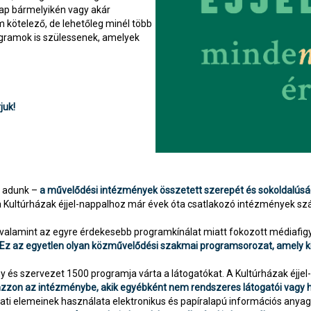
ap bármelyikén vagy akár
 kötelező, de lehetőleg minél több
ogramok is szülessenek, amelyek
juk!
t adunk –
a művelődési intézmények összetett szerepét és sokoldalúság
a Kultúrházak éjjel-nappalhoz már évek óta csatlakozó intézmények sz
 valamint az egyre érdekesebb programkínálat miatt fokozott médiafigy
Ez az egyetlen olyan közművelődési szakmai programsorozat, amely kie
és szervezet 1500 programja várta a látogatókat. A Kultúrházak éjjel
vonzzon az intézménybe, akik egyébként nem rendszeres látogatói vagy
ti elemeinek használata elektronikus és papíralapú információs anya