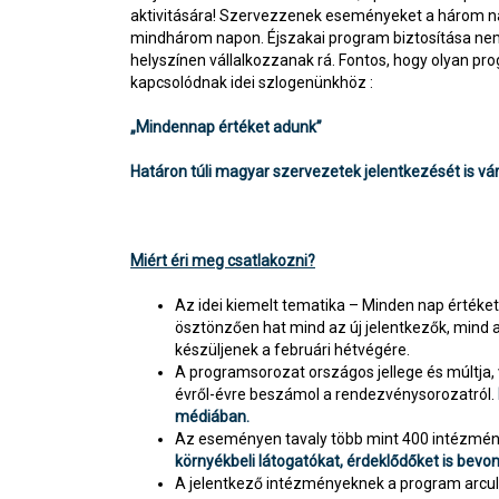
aktivitására! Szervezzenek eseményeket a három n
mindhárom napon. Éjszakai program biztosítása nem
helyszínen vállalkozzanak rá. Fontos, hogy olyan pr
kapcsolódnak idei szlogenünkhöz :
„Mindennap értéket adunk”
Határon túli magyar szervezetek jelentkezését is vár
Miért éri meg csatlakozni?
Az idei kiemelt tematika – Minden nap értéke
ösztönzően hat mind az új jelentkezők, mind 
készüljenek a februári hétvégére.
A programsorozat országos jellege és múltja,
évről-évre beszámol a rendezvénysorozatról.
médiában.
Az eseményen tavaly több mint 400 intézmény 
környékbeli látogatókat, érdeklődőket is be
A jelentkező intézményeknek a program arcula