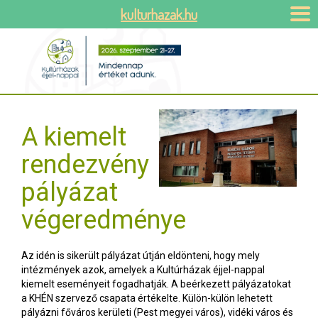
kulturhazak.hu
A kiemelt
rendezvény
pályázat
végeredménye
Az idén is sikerült pályázat útján eldönteni, hogy mely
intézmények azok, amelyek a Kultúrházak éjjel-nappal
kiemelt eseményeit fogadhatják. A beérkezett pályázatokat
a KHÉN szervező csapata értékelte. Külön-külön lehetett
pályázni főváros kerületi (Pest megyei város), vidéki város és